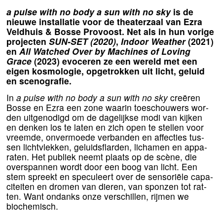
a pul­se with no body a sun with no sky
is de
nieu­we instal­la­tie voor de the­a­ter­zaal van Ezra
Veldhuis
&
Bosse Provoost. Net als in hun vori­ge
pro­jec­ten
SUN-SET
(
2020
)
,
Indoor Weather
(
2021
)
en
All Watched Over by Machines of Loving
Grace
(
2023
) evo­ce­ren ze een wereld met een
eigen kos­mo­lo­gie, opge­trok­ken uit licht, geluid
en scenografie.
In
a pul­se with no body a sun with no sky
cre­ë­ren
Bosse en Ezra een zone waar­in toe­schou­wers wor­
den uit­ge­no­digd om de dage­lijk­se modi van kij­ken
en den­ken los te laten en zich open te stel­len voor
vreem­de, onver­moe­de ver­ban­den en affec­ties tus­
sen licht­vlek­ken, geluids­flar­den, licha­men en appa­
ra­ten. Het publiek neemt plaats op de scè­ne, die
over­span­nen wordt door een boog van licht. Een
stem spreekt en spe­cu­leert over de sen­so­ri­ë­le capa­
ci­tei­ten en dro­men van die­ren, van spon­zen tot rat­
ten. Want ondanks onze ver­schil­len, rij­men we
biochemisch.