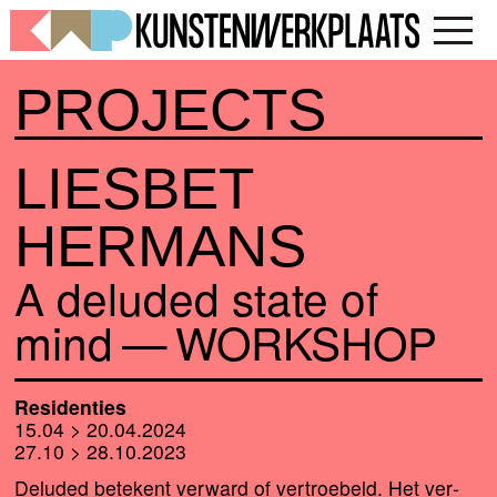
PROJECTS
LIESBET
HERMANS
A delu­ded sta­te of
mind —
WORKSHOP
Residenties
15.04 > 20.04.2024
27.10 > 28.10.2023
Deluded bete­kent ver­ward of ver­troe­beld. Het ver­