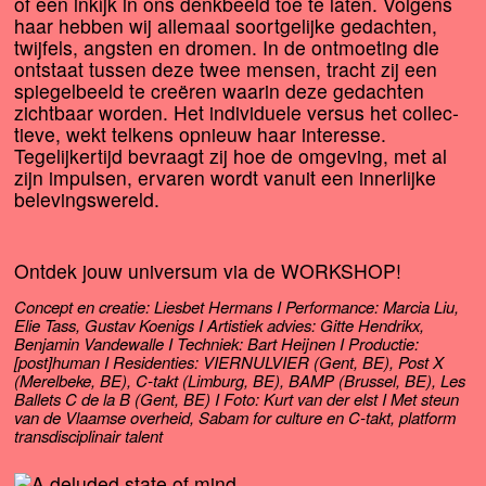
of een inkijk in ons denk­beeld toe te laten. Volgens
haar heb­ben wij alle­maal soort­ge­lij­ke gedach­ten,
twij­fels, ang­sten en dro­men. In de ont­moe­ting die
ont­staat tus­sen deze twee men­sen, tracht zij een
spie­gel­beeld te cre­ë­ren waar­in deze gedach­ten
zicht­baar wor­den. Het indi­vi­du­e­le ver­sus het col­lec­
tie­ve, wekt tel­kens opnieuw haar inte­res­se.
Tegelijkertijd bevraagt zij hoe de omge­ving, met al
zijn impul­sen, erva­ren wordt van­uit een inner­lij­ke
belevingswereld.
Ontdek jouw uni­ver­sum via de
WORKSHOP
!
Concept en cre­a­tie: Liesbet Hermans I Performance: Marcia Liu,
Elie Tass, Gustav Koenigs I Artistiek advies: Gitte Hendrikx,
Benjamin Vandewalle I Techniek: Bart Heijnen I Productie:
[post]human I Residenties:
VIERNULVIER
(Gent,
BE
), Post X
(Merelbeke,
BE
), C‑takt (Limburg,
BE
),
BAMP
(Brussel,
BE
), Les
Ballets C de la B (Gent,
BE
) I Foto: Kurt van der elst I Met steun
van de Vlaamse over­heid, Sabam for cul­tu­re en C‑takt, plat­form
trans­dis­ci­pli­nair talent