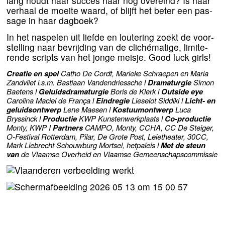
lang houdt haar suc­ces haar nog over­eind? Is haar
ver­haal de moei­te waard, of blijft het beter een pas­
sa­ge in haar dagboek?
In het naspe­len uit lief­de en lou­te­ring zoekt de voor­
stel­ling naar bevrij­ding van de cli­ché­ma­ti­ge, limi­te­
ren­de scripts van het jon­ge meis­je. Good luck girls!
Creatie en spel
Catho De Cordt, Marieke Schraepen en Maria
Zandvliet i.s.m. Bastiaan Vandendriessche l
Dramaturgie
Simon
Baetens l
Geluidsdramaturgie
Boris de Klerk l
Outside eye
Carolina Maciel de França l
Eindregie
Lieselot Siddiki l
Licht- en
geluids­ont­werp
Lene Maesen l
Kostuumontwerp
Luca
Bryssinck l
Productie
KWP
Kunstenwerkplaats l
Co-pro­duc­tie
Monty,
KWP
I
Partners
CAMPO
, Monty,
CCHA
,
CC
De Steiger,
O‑Festival Rotterdam, Pilar, De Grote Post, Leietheater,
30
CC
,
Mark Liebrecht Schouwburg Mortsel, het­pa­leis l
Met de steun
van
de Vlaamse Overheid en Vlaamse Gemeenschapscommissie