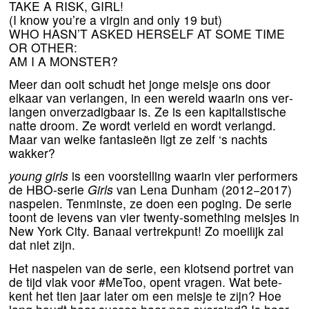
TAKE
A
RISK
,
GIRL
!
(I know you’re a vir­gin and only
19
but)
WHO
HASN
’T
ASKED
HERSELF
AT
SOME
TIME
OR
OTHER
:
AM
I A
MONSTER
?
Meer dan ooit schudt het jon­ge meis­je ons door
elkaar van ver­lan­gen, in een wereld waar­in ons ver­
lan­gen onver­za­dig­baar is. Ze is een kapi­ta­lis­ti­sche
nat­te droom. Ze wordt ver­leid en wordt ver­langd.
Maar van wel­ke fan­ta­sie­ën ligt ze zelf
‘
s nachts
wakker?
young girls
is een voor­stel­ling waar­in vier per­for­mers
de HBO-serie
Girls
van Lena Dunham (
2012
−
2017
)
naspe­len. Tenminste, ze doen een poging. De serie
toont de levens van vier twen­ty-some­thing meis­jes in
New York City. Banaal ver­trek­punt! Zo moei­lijk zal
dat niet zijn.
Het naspe­len van de serie, een klot­send por­tret van
de tijd vlak voor #MeToo, opent vra­gen. Wat bete­
kent het tien jaar later om een meis­je te zijn? Hoe