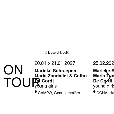
© Lieselot Siddiki
20.01 > 21.01.2027
25.02.20
ON
Marieke Schraepen,
Marieke 
Maria Zandvliet & Catho
Maria Zan
TOUR
De Cordt
De Cordt
young girls
young girl
CAMPO, Gent - première
CCHA, Has